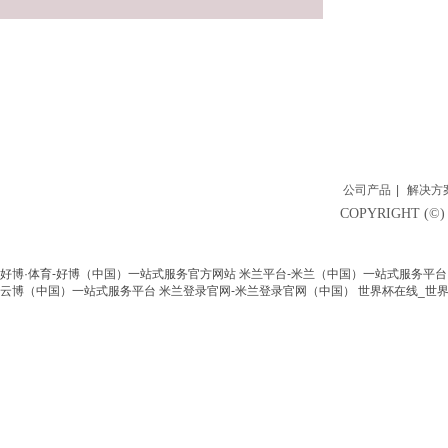
建设
建设
公司产品
|
解决方
COPYRIGHT 
好博·体育-好博（中国）一站式服务官方网站
米兰平台-米兰（中国）一站式服务平台
云博（中国）一站式服务平台
米兰登录官网-米兰登录官网（中国）
世界杯在线_世界杯
河南
河南