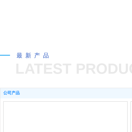
河流湖泊水质环
境监测解决方案
最 新 产 品
LATEST PRODU
公司产品
地下水水质监测