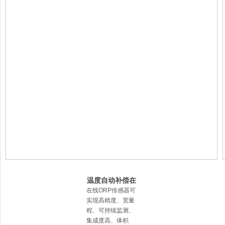
方案
污水水质在线监
测系统解决方案
温度自动补偿在
线式ORP监测仪
在线ORP传感器可
定做制造商
实现高精度、宽量
程、可持续监测、
集成度高、体积