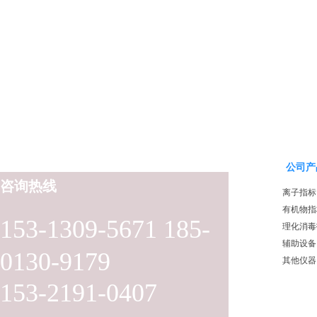
雷达
公司产
雷达
咨询热线
离子指标
有机物指
153-1309-5671 185-
理化消毒
辅助设备
0130-9179
其他仪器
153-2191-0407