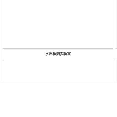
水质检测实验室
具备的实验仪器
大全