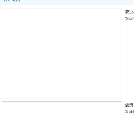
农业
农业
农田
农田